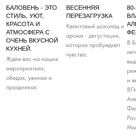
БАЛОВЕНЬ - ЭТО
ВЕСЕННЯЯ
80
СТИЛЬ, УЮТ,
ПЕРЕЗАГРУЗКА
ВЛ
КРАСОТА И
АЛ
Квантовый шоколад и
АТМОСФЕРА С
ФЕ
арома - дегустация,
ОЧЕНЬ ВКУСНОЙ
В Б
которая пробуждает
КУХНЕЙ.
лет
чувства.
Ждём вас на наших
вы
мероприятиях,
реж
обедах, ужинах и
и в
праздниках
ВГ
Ал
Фе
Рос
Мы