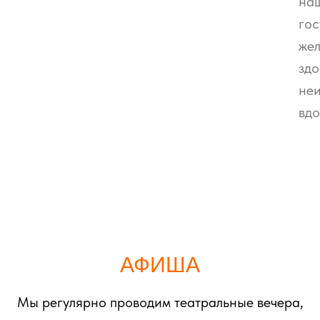
на
гос
жел
здо
не
вдо
АФИША
Мы регулярно проводим театральные вечера,